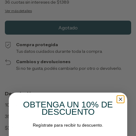
36
cuotas sin intereses de
$1.389
Ver más detalles
Compra protegida
Tus datos cuidados durante toda la compra.
Cambios y devoluciones
Si no te gusta, podés cambiarlo por otro o devolverlo.
Descripción
OBTENGA UN 10% DE
100% algodón
DESCUENTO
35 x 49 cms
Regístrate para recibir tu descuento.
$38.000