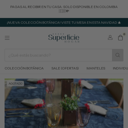
PAGAS AL RECIBIR EN TU CASA: SOLO DISPONIBLE EN COLOMBIA
🇨🇴💸
¡NUEVA COLECCIÓN BOTÁNICA! VISTE TU MESA EN ESTA NAVIDAD 🎄
0
COLECCIÓN BOTÁNICA
SALE (OFERTAS)
MANTELES
INDIVID
AGOTADO