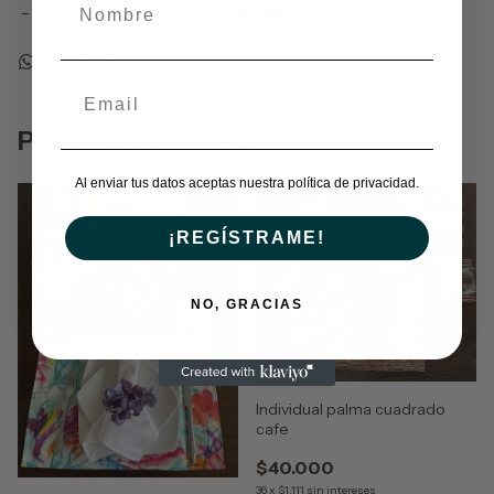
-
*se vende a partir de 2 unidades
Productos similares
Al enviar tus datos aceptas nuestra política de privacidad.
¡REGÍSTRAME!
NO, GRACIAS
Individual palma cuadrado
cafe
$40.000
36
x
$1.111
sin intereses