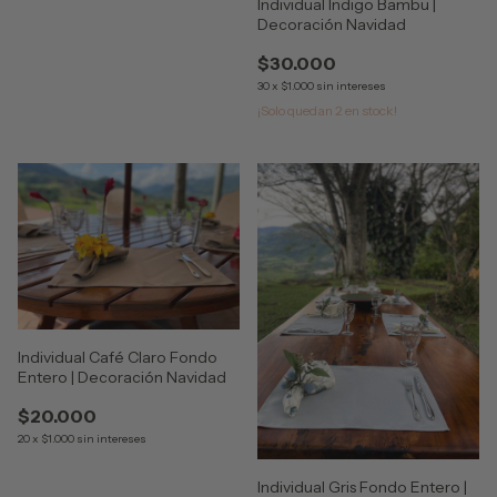
Individual Indigo Bambu |
Decoración Navidad
$30.000
30
x
$1.000
sin intereses
¡Solo quedan
2
en stock!
Individual Café Claro Fondo
Entero | Decoración Navidad
$20.000
20
x
$1.000
sin intereses
Individual Gris Fondo Entero |