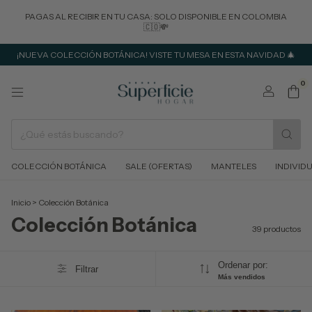
PAGAS AL RECIBIR EN TU CASA: SOLO DISPONIBLE EN COLOMBIA
🇨🇴💸
¡NUEVA COLECCIÓN BOTÁNICA! VISTE TU MESA EN ESTA NAVIDAD 🎄
0
COLECCIÓN BOTÁNICA
SALE (OFERTAS)
MANTELES
INDIVID
Inicio
>
Colección Botánica
Colección Botánica
39 productos
Ordenar por:
Filtrar
Más vendidos