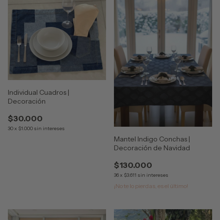
Individual Cuadros |
Decoración
$30.000
30
x
$1.000
sin intereses
Mantel Indigo Conchas |
Decoración de Navidad
$130.000
36
x
$3.611
sin intereses
¡No te lo pierdas, es el último!