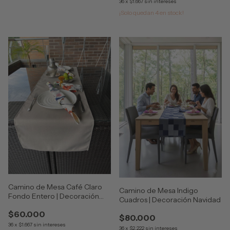
36
x
$1.667
sin intereses
¡Solo quedan
4
en stock!
Camino de Mesa Café Claro
Camino de Mesa Indigo
Fondo Entero | Decoración
Cuadros | Decoración Navidad
Navidad
$60.000
$80.000
36
x
$1.667
sin intereses
36
x
$2.222
sin intereses