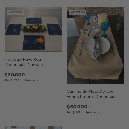
AGOTADO
AGOTADO
Individual Pavo Real |
Decoración Navidad
$30.000
30
x
$1.000
sin intereses
Camino de Mesa Dorado
Fondo Entero | Decoración
Navidad
$60.000
36
x
$1.667
sin intereses