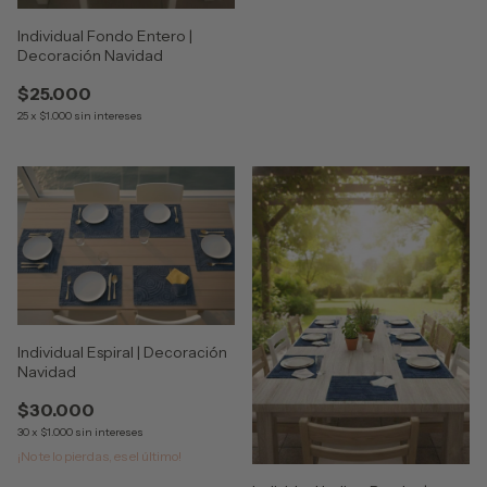
Individual Fondo Entero |
Decoración Navidad
$25.000
25
x
$1.000
sin intereses
Individual Espiral | Decoración
Navidad
$30.000
30
x
$1.000
sin intereses
¡No te lo pierdas, es el último!