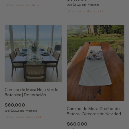
36
x
$2.222
sin intereses
¡Solo quedan
3
en stock!
¡Solo quedan
4
en stock!
Camino de Mesa Hoja Verde
Botanica | Decoración
Navidad
$80.000
Camino de Mesa Gris Fondo
36
x
$2.222
sin intereses
Entero | Decoración Navidad
¡Solo quedan
2
en stock!
$60.000