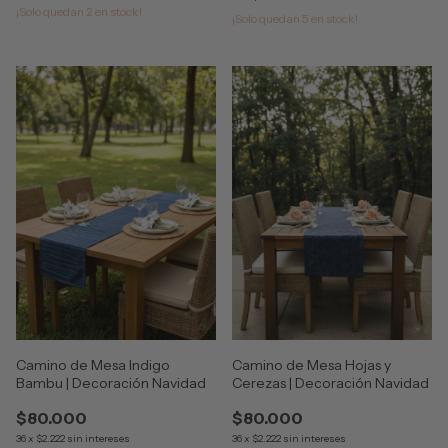
¡Solo quedan
2
en stock!
¡Solo quedan
5
en stock!
Camino de Mesa Indigo
Camino de Mesa Hojas y
Bambu | Decoración Navidad
Cerezas | Decoración Navidad
$80.000
$80.000
36
x
$2.222
sin intereses
36
x
$2.222
sin intereses