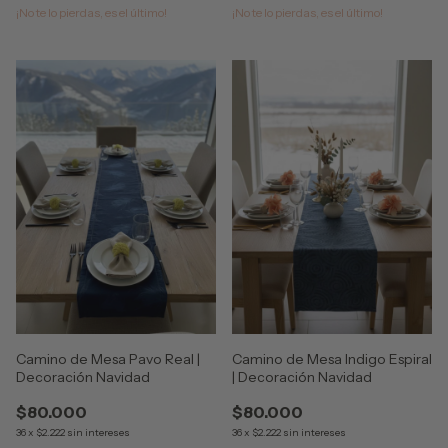
¡No te lo pierdas, es el último!
¡No te lo pierdas, es el último!
Camino de Mesa Pavo Real |
Camino de Mesa Indigo Espiral
Decoración Navidad
| Decoración Navidad
$80.000
$80.000
36
x
$2.222
sin intereses
36
x
$2.222
sin intereses