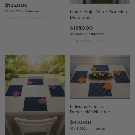
$165.000
Mantel Hojas Verde Botanica |
36
x
$4.583
sin intereses
Decoración
¡No te lo pierdas, es el último!
$165.000
36
x
$4.583
sin intereses
¡No te lo pierdas, es el último!
Individual Conchas |
Decoración Navidad
$30.000
30
x
$1.000
sin intereses