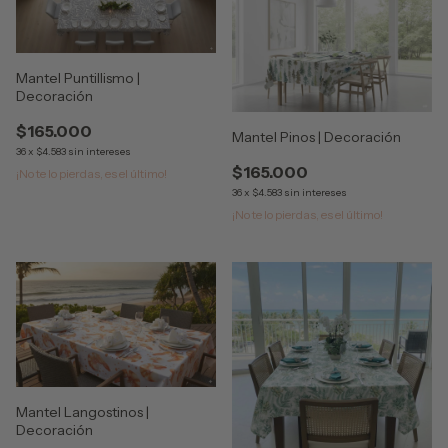
Mantel Puntillismo |
Decoración
$165.000
Mantel Pinos | Decoración
36
x
$4.583
sin intereses
$165.000
¡No te lo pierdas, es el último!
36
x
$4.583
sin intereses
¡No te lo pierdas, es el último!
Mantel Langostinos |
Decoración