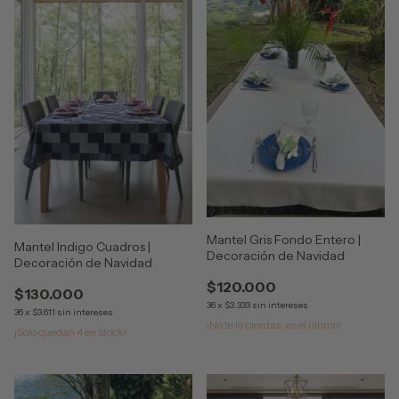
Mantel Gris Fondo Entero |
Mantel Indigo Cuadros |
Decoración de Navidad
Decoración de Navidad
$120.000
$130.000
36
x
$3.333
sin intereses
36
x
$3.611
sin intereses
¡No te lo pierdas, es el último!
¡Solo quedan
4
en stock!