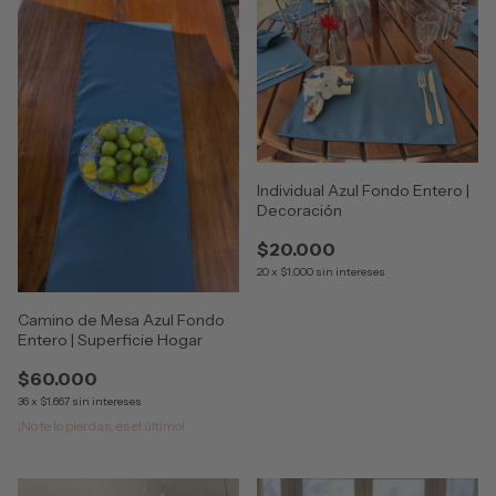
Individual Azul Fondo Entero |
Decoración
$20.000
20
x
$1.000
sin intereses
Camino de Mesa Azul Fondo
Entero | Superficie Hogar
$60.000
36
x
$1.667
sin intereses
¡No te lo pierdas, es el último!