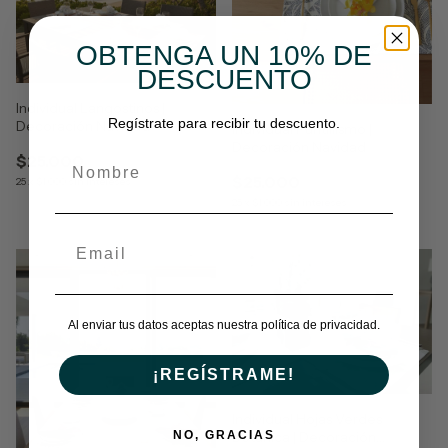
OBTENGA UN 10% DE
DESCUENTO
Individual Langostinos |
Regístrate para recibir tu descuento.
Decoración Navidad
Individual Puntillismo |
Decoración Navidad
$25.000
$25.000
25
x
$1.000
sin intereses
25
x
$1.000
sin intereses
Al enviar tus datos aceptas nuestra política de privacidad.
¡REGÍSTRAME!
Individual Hojas Verdes
NO, GRACIAS
Botanica | Decoración