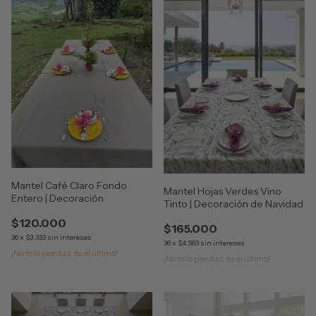
Mantel Café Claro Fondo
Mantel Hojas Verdes Vino
Entero | Decoración
Tinto | Decoración de Navidad
$120.000
$165.000
36
x
$3.333
sin intereses
36
x
$4.583
sin intereses
¡No te lo pierdas, es el último!
¡No te lo pierdas, es el último!