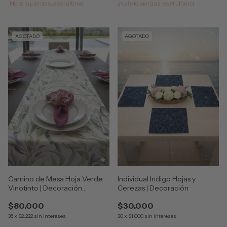
¡No te lo pierdas, es el último!
¡No te lo pierdas, es el último!
AGOTADO
AGOTADO
Camino de Mesa Hoja Verde
Individual Indigo Hojas y
Vinotinto | Decoración
Cerezas | Decoración
Navidad
$80.000
$30.000
36
x
$2.222
sin intereses
30
x
$1.000
sin intereses