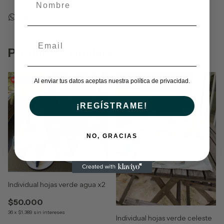
Productos similares
Al enviar tus datos aceptas nuestra política de privacidad.
¡REGÍSTRAME!
NO, GRACIAS
Individual hojas verde agua x2
$50.000
36
x
$1.389
sin intereses
Individual hojas verde celeste