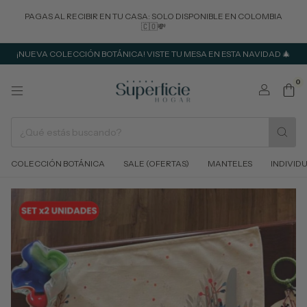
PAGAS AL RECIBIR EN TU CASA: SOLO DISPONIBLE EN COLOMBIA
🇨🇴💸
¡NUEVA COLECCIÓN BOTÁNICA! VISTE TU MESA EN ESTA NAVIDAD 🎄
0
COLECCIÓN BOTÁNICA
SALE (OFERTAS)
MANTELES
INDIVID